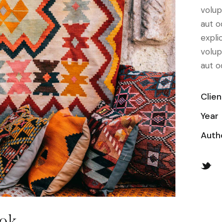
volup
aut o
expl
volup
aut od
Clien
Year
Auth
ok