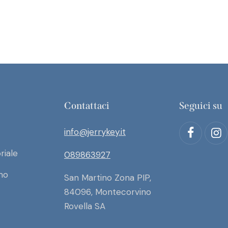
Contattaci
Seguici su
info@jerrykey.it
riale
089863927
mo
San Martino Zona PIP,
84096, Montecorvino
Rovella SA