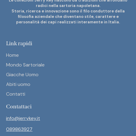
Le collezioni Jerry Key nascono da tradizioni che affondano
radici nella sartoria napoletana.
Storia, ricerca e innovazione sono il filo conduttore della
filosofia aziendale che diventano stile, carattere e
personalità dei capi realizzati interamente in Italia.
Link rapidi
Home
Mondo Sartoriale
Giacche Uomo
Abiti uomo
Contatti
Contattaci
info@jerrykey.it
089863927