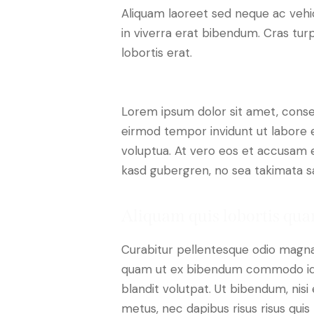
Aliquam laoreet sed neque ac vehi
in viverra erat bibendum. Cras turp
lobortis erat.
Lorem ipsum dolor sit amet, conse
eirmod tempor invidunt ut labore 
voluptua. At vero eos et accusam e
kasd gubergren, no sea takimata s
Aliquam quis lobortis qu
Curabitur pellentesque odio magna
quam ut ex bibendum commodo id i
blandit volutpat. Ut bibendum, nisi 
metus, nec dapibus risus risus quis 