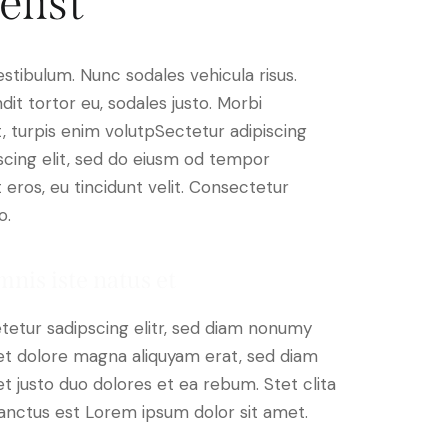
elist
estibulum. Nunc sodales vehicula risus.
dit tortor eu, sodales justo. Morbi
at, turpis enim volutpSectetur adipiscing
iscing elit, sed do eiusm od tempor
t eros, eu tincidunt velit. Consectetur
o.
mnis iste natus et
tetur sadipscing elitr, sed diam nonumy
et dolore magna aliquyam erat, sed diam
t justo duo dolores et ea rebum. Stet clita
anctus est Lorem ipsum dolor sit amet.