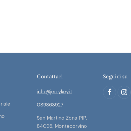
Contattaci
Seguici su
info@jerrykey.it
riale
089863927
mo
San Martino Zona PIP,
84096, Montecorvino