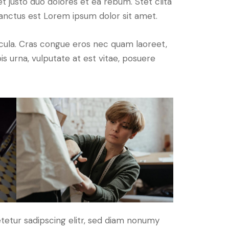
t justo duo dolores et ea rebum. Stet clita
anctus est Lorem ipsum dolor sit amet.
cula. Cras congue eros nec quam laoreet,
is urna, vulputate at est vitae, posuere
tetur sadipscing elitr, sed diam nonumy